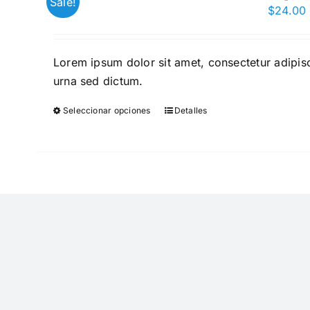
Sale!
$
24.00
Lorem ipsum dolor sit amet, consectetur adipisc
urna sed dictum.
Seleccionar opciones
Detalles
Este
producto
tiene
múltiples
variantes.
Las
opciones
se
pueden
elegir
en