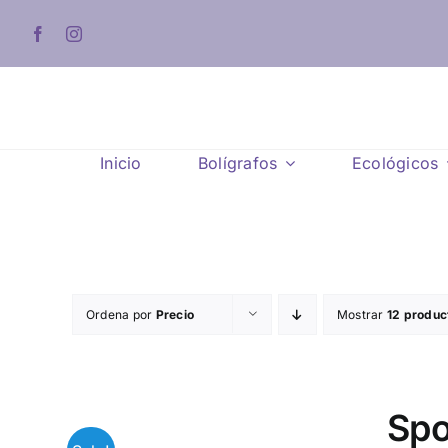
Saltar
al
contenido
Inicio
Bolígrafos
Ecológicos
Ordena por
Precio
Mostrar
12 produc
Spo