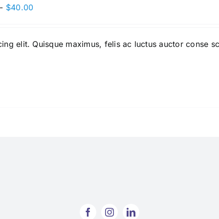
Rango
-
$
40.00
de
precios:
ing elit. Quisque maximus, felis ac luctus auctor conse s
desde
$24.00
hasta
$40.00