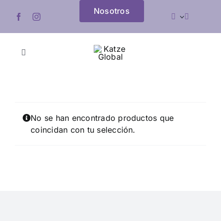
Saltar
Nosotros
al
contenido
Toggle
Navigation
Inicio
Bolígrafos
No se han encontrado productos que
coincidan con tu selección.
Ecológicos
Bebidas
Oficina