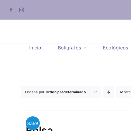
Saltar
al
contenido
Inicio
Bolígrafos
Ecológicos
Ordena por
Orden predeterminado
Mostr
Sale!
Bolsa