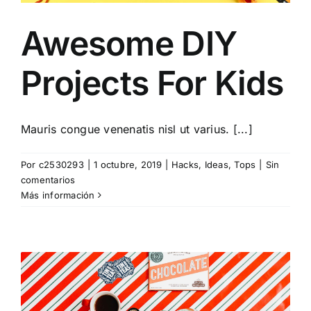
Oficina
Awesome DIY
Pepelería Corporativa
Projects For Kids
Tecnología
Mauris congue venenatis nisl ut varius. [...]
Otros
Por
c2530293
|
1 octubre, 2019
|
Hacks
,
Ideas
,
Tops
|
Sin
comentarios
Más información