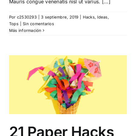
Mauris congue venenatis nisl ut varius. [...]
Por
c2530293
|
3 septiembre, 2019
|
Hacks
,
Ideas
,
Tops
|
Sin comentarios
Más información
21 Paper Hacks